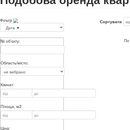
Фільтр
Сортувати
По
№ об'єкту:
Область/місто:
Кімнат:
Площа, м2:
Ціна: