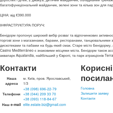
багатофункціональний майданчик, зелені зони та кілька зон для па
ЦІНА: від €390.000
ІНФРАСТРУКТУРА ПОРУЧ:
Бенідорм пропонує широкий вибір розваг та відпочинкових активност
торгові зони з магазинами, барами, ресторанами, танцювальними 
дискотеками та пабами на будь-який смак. Старе місто Бенідорму, 
Casino Mediterráneo є знаковими місцями міста. Бенідорм також асо
аквапарк Aqualandia, найбільший у Європі, та парк атракціонів Terra
Контакти
Корисні
посила
Наша
м. Київ, пров. Ярославський,
адреса
1/3
Головна
+38 (098) 696-22-79
Залишити заявку
Телефони
+38 (044) 209 33 70
Контакти
+38 (093) 118-84-67
Наш e-mail
elite.estate.biz@gmail.com