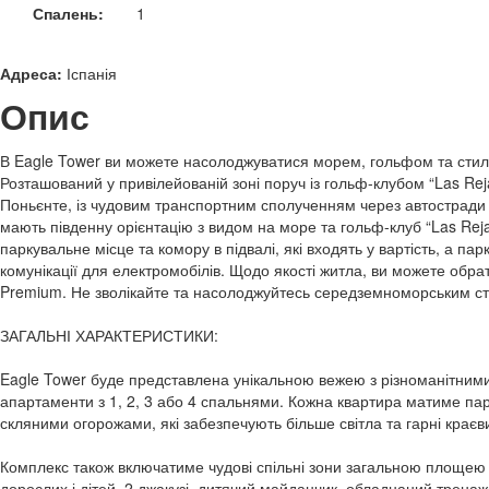
Спалень:
1
Адреса:
Іспанія
Опис
В Eagle Tower ви можете насолоджуватися морем, гольфом та стил
Розташований у привілейованій зоні поруч із гольф-клубом “Las Reja
Поньєнте, із чудовим транспортним сполученням через автостради 
мають південну орієнтацію з видом на море та гольф-клуб “Las Rej
паркувальне місце та комору в підвалі, які входять у вартість, а п
комунікації для електромобілів. Щодо якості житла, ви можете обра
Premium. Не зволікайте та насолоджуйтесь середземноморським ст
ЗАГАЛЬНІ ХАРАКТЕРИСТИКИ:
Eagle Tower буде представлена унікальною вежею з різноманітним
апартаменти з 1, 2, 3 або 4 спальнями. Кожна квартира матиме пар
скляними огорожами, які забезпечують більше світла та гарні крає
Комплекс також включатиме чудові спільні зони загальною площею 
дорослих і дітей, 2 джакузі, дитячий майданчик, обладнаний тренаж