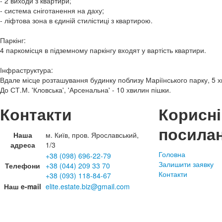
- 2 виходи з квартири;
- система сніготанення на даху;
- ліфтова зона в єдиній стилістиці з квартирою.
Паркінг:
4 паркомісця в підземному паркінгу входят у вартість квартири.
Інфраструктура:
Вдале місце розташування будинку поблизу Маріїнського парку, 5 х
До СТ.М. 'Кловська', 'Арсенальна' - 10 хвилин пішки.
Контакти
Корисні
посила
Наша
м. Київ, пров. Ярославський,
адреса
1/3
Головна
+38 (098) 696-22-79
Залишити заявку
Телефони
+38 (044) 209 33 70
Контакти
+38 (093) 118-84-67
Наш e-mail
elite.estate.biz@gmail.com